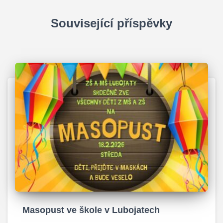
v
k
Související příspěvky
ů
Masopust ve škole v Lubojatech