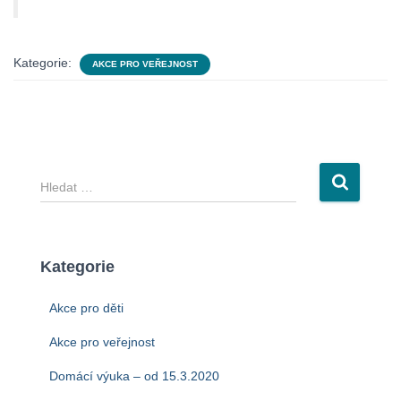
Kategorie:
AKCE PRO VEŘEJNOST
V
y
h
l
e
Kategorie
d
á
Akce pro děti
v
á
Akce pro veřejnost
n
Domácí výuka – od 15.3.2020
í