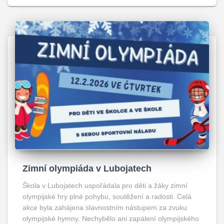
Zimní olympiáda v Lubojatech
Škola v Lubojatech uspořádala pro děti a žáky zimní
olympijské hry plné pohybu, soutěžení a radosti. Celá
akce byla zahájena slavnostním nástupem za zvuku
olympijské hymny. Nechybělo ani zapálení olympijského