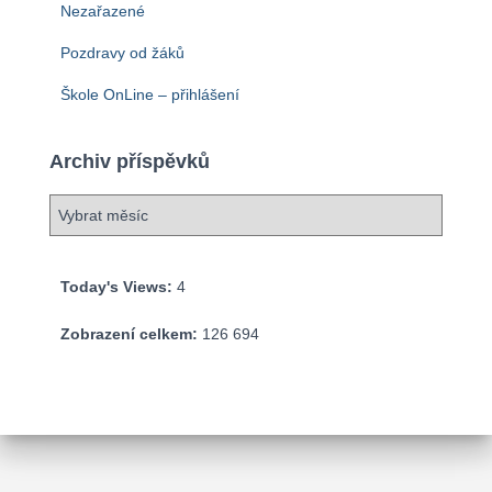
Nezařazené
Pozdravy od žáků
Škole OnLine – přihlášení
Archiv příspěvků
A
r
c
h
Today's Views:
4
i
v
Zobrazení celkem:
126 694
p
ř
í
s
p
ě