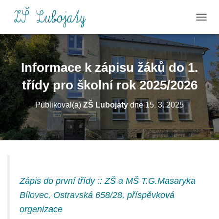
P
Ř
E
P
N
Informace k zápisu žáků do 1.
O
U
třídy pro školní rok 2025/2026
T
N
Publikoval(a)
ZŠ Lubojaty
dne
15. 3. 2025
A
V
I
G
A
C
I
Zápis do první třídy :: ZŠ a MŠ T.G.Masaryka
Bílovec, Ostravská 658/28, příspěvková
organizace