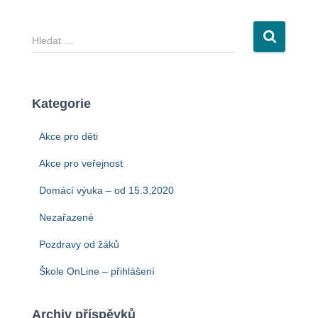
V
y
h
l
e
Kategorie
d
á
Akce pro děti
v
á
Akce pro veřejnost
n
Domácí výuka – od 15.3.2020
í
Nezařazené
Pozdravy od žáků
Škole OnLine – přihlášení
Archiv příspěvků