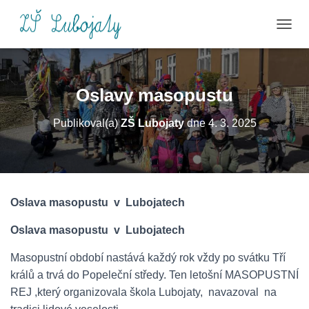
P
Ř
E
P
N
Oslavy masopustu
O
U
Publikoval(a)
ZŠ Lubojaty
dne
4. 3. 2025
T
N
A
V
I
G
Oslava masopustu v Lubojatech
A
C
Oslava masopustu v Lubojatech
I
Masopustní období nastává každý rok vždy po svátku Tří
králů a trvá do Popeleční středy. Ten letošní MASOPUSTNÍ
REJ ,který organizovala škola Lubojaty, navazoval na