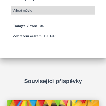
A
r
c
h
Today's Views:
104
i
v
Zobrazení celkem:
126 637
p
ř
í
s
p
ě
v
k
Související příspěvky
ů