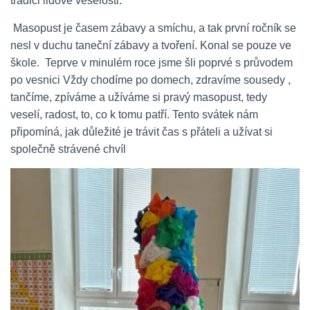
tradici lidové veselosti.
Masopust je časem zábavy a smíchu, a tak první ročník se
nesl v duchu taneční zábavy a tvoření. Konal se pouze ve
škole. Teprve v minulém roce jsme šli poprvé s průvodem
po vesnici Vždy chodíme po domech, zdravíme sousedy ,
tančíme, zpíváme a užíváme si pravý masopust, tedy
veselí, radost, to, co k tomu patří. Tento svátek nám
připomíná, jak důležité je trávit čas s přáteli a užívat si
společně strávené chvíl