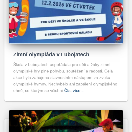
Zimní olympiáda v Lubojatech
Škola v Lubojatech uspořádala pro děti a žáky zimní
olympijské hry plné pohybu, soutěžení a radosti. Celá
akce byla zahájena slavnostním nástupem za zvuku
olympijské hymny. Nechybělo ani zapálení olympijského
ohně, se kterým se všichni
Číst více…