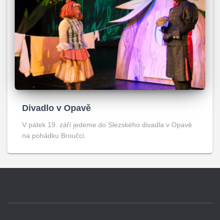
Divadlo v Opavě
V pátek 19. září jedeme do Slezského divadla v Opavě
na pohádku Broučci.