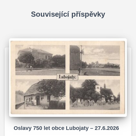
v
k
Související příspěvky
ů
Oslavy 750 let obce Lubojaty – 27.6.2026