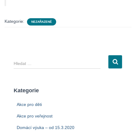
Kategorie:
NEZAŘAZENÉ
V
y
h
l
e
Kategorie
d
á
Akce pro děti
v
á
Akce pro veřejnost
n
Domácí výuka – od 15.3.2020
í