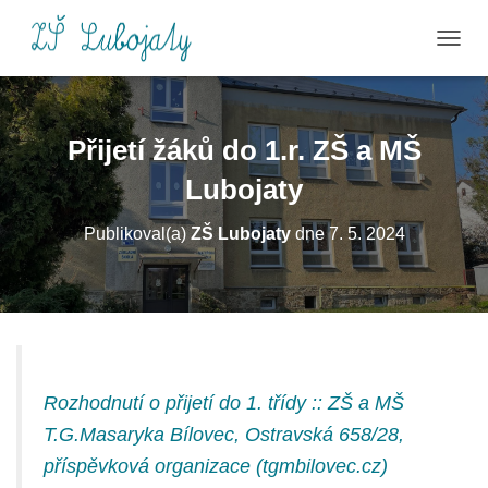
P
Ř
E
P
N
Přijetí žáků do 1.r. ZŠ a MŠ
O
U
Lubojaty
T
N
Publikoval(a)
ZŠ Lubojaty
dne
7. 5. 2024
A
V
I
G
A
C
I
Rozhodnutí o přijetí do 1. třídy :: ZŠ a MŠ
T.G.Masaryka Bílovec, Ostravská 658/28,
příspěvková organizace (tgmbilovec.cz)