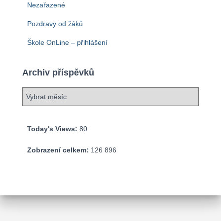
Nezařazené
Pozdravy od žáků
Škole OnLine – přihlášení
Archiv příspěvků
A
r
c
h
Today's Views:
80
i
v
Zobrazení celkem:
126 896
p
ř
í
s
p
ě