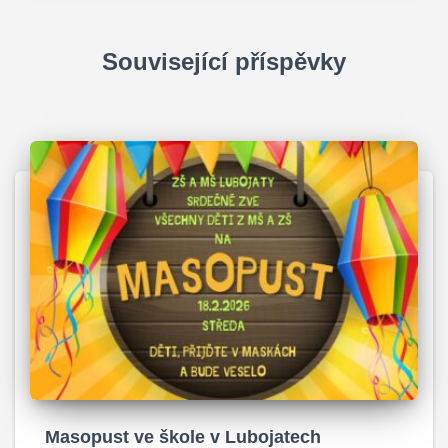
v
k
Související příspěvky
ů
Masopust ve škole v Lubojatech