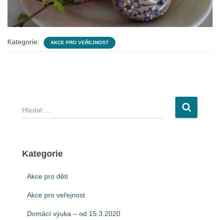
Kategorie:
AKCE PRO VEŘEJNOST
V
y
h
l
e
Kategorie
d
á
Akce pro děti
v
á
Akce pro veřejnost
n
Domácí výuka – od 15.3.2020
í