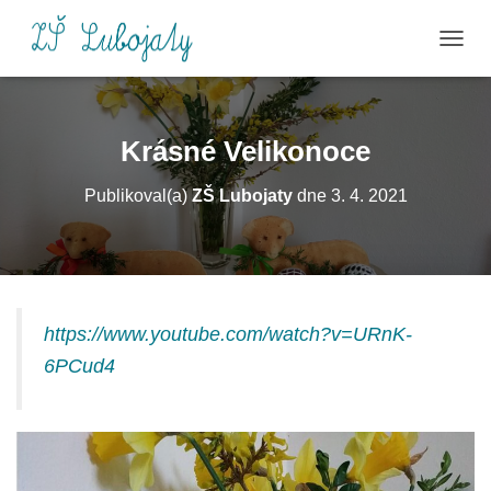
P
Ř
E
P
N
Krásné Velikonoce
O
U
Publikoval(a)
ZŠ Lubojaty
dne
3. 4. 2021
T
N
A
V
I
G
A
https://www.youtube.com/watch?v=URnK-
C
6PCud4
I