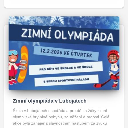
Zimní olympiáda v Lubojatech
Škola v Lubojatech uspořádala pro děti a žáky zimní
olympijské hry plné pohybu, soutěžení a radosti. Celá
akce byla zahájena slavnostním nástupem za zvuku