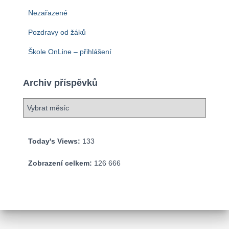
Nezařazené
Pozdravy od žáků
Škole OnLine – přihlášení
Archiv příspěvků
A
r
c
h
Today's Views:
133
i
v
Zobrazení celkem:
126 666
p
ř
í
s
p
ě