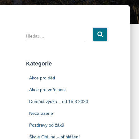
V
y
h
l
e
Kategorie
d
á
Akce pro děti
v
á
Akce pro veřejnost
n
Domácí výuka – od 15.3.2020
í
Nezařazené
Pozdravy od žáků
Škole OnLine – přihlášení