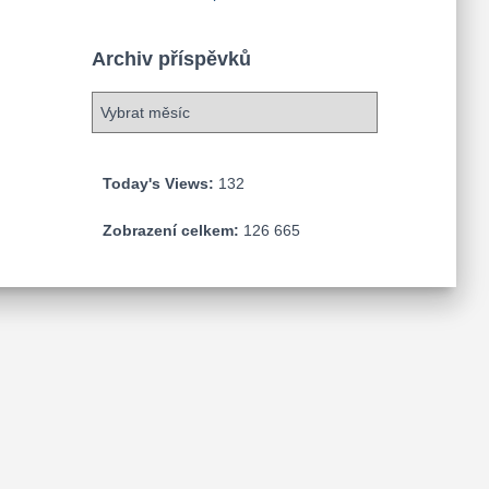
Archiv příspěvků
A
r
c
h
Today's Views:
132
i
v
Zobrazení celkem:
126 665
p
ř
í
s
p
ě
v
k
ů