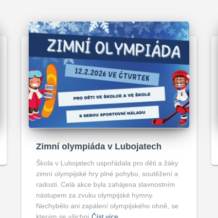
Zimní olympiáda v Lubojatech
Škola v Lubojatech uspořádala pro děti a žáky
zimní olympijské hry plné pohybu, soutěžení a
radosti. Celá akce byla zahájena slavnostním
nástupem za zvuku olympijské hymny.
Nechybělo ani zapálení olympijského ohně, se
kterým se všichni
Číst více…