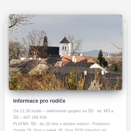
Informace pro rodiče
Od 12,30 hodin – telefonické spojení na ŠD tel. MŠ a
ŠD – 607 186 916
PLATBA ŠD : do 20.dne v daném měsíci : Podzimní
čtvrtek 29. října a pátek 30. října 2020 Vánoční od