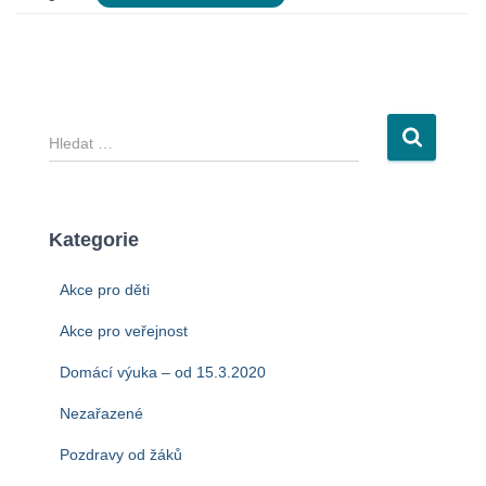
V
y
h
l
e
Kategorie
d
á
Akce pro děti
v
á
Akce pro veřejnost
n
Domácí výuka – od 15.3.2020
í
Nezařazené
Pozdravy od žáků