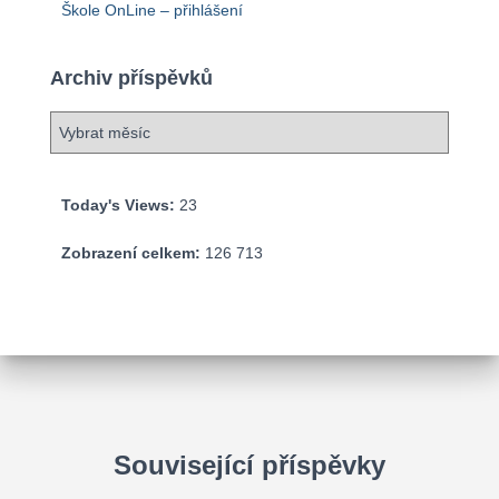
Škole OnLine – přihlášení
Archiv příspěvků
A
r
c
h
Today's Views:
23
i
v
Zobrazení celkem:
126 713
p
ř
í
s
p
ě
v
k
Související příspěvky
ů