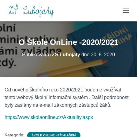
P
Ř
E
P
N
O Škole OnLine -2020/2021
O
U
Publikoval(a)
ZŠ Lubojaty
dne
30. 8. 2020
T
N
A
V
I
G
Od nového školního roku 2020/2021 budeme využívat
A
C
tento webový školní informační systém . Další podrobnosti
I
byly zaslány na e-mail zákonných zástupců žáků.
https://www.skolaonline.cz/Aktuality.aspx
Kategorie:
ŠKOLE ONLINE - PŘIHLÁŠENÍ